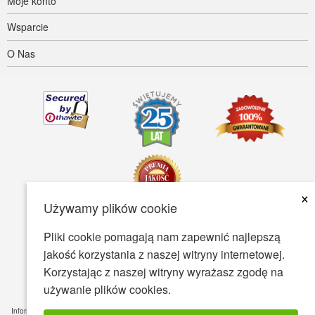
Moje konto
Wsparcie
O Nas
×
Używamy plików cookie
Pliki cookie pomagają nam zapewnić najlepszą
Dostępność
Warunki Użytkowania
Polityka prywatności
jakość korzystania z naszej witryny internetowej.
Polityka bezpieczeństwa
Korzystając z naszej witryny wyrażasz zgodę na
używanie plików cookies.
© Copyright 2001-2026 BIOVEA. Wszystkie Prawa Zastrzeżone.
Informacje zawarte na tej stronie są przeznaczone tylko dla Twojej wiedzy ogólnej i nie jest