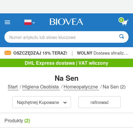
Uwaga:
Ta
strona
internetowa
0
zawiera
system
ułatwień
Numer artykułu lub słowo kluczowe
dostępu.
|
OSZCZĘDZAJ 15% TERAZ!
WOLNY
Dostawa sfinalizowana 205,00 zł »
DHL Express dostawa | VAT wliczony
Na Sen
Start
/
Higiena Osobista
/
Homeopatyczne
/
Na Sen
(2)
Najchętniej Kupowane
rafinować
Produkty
(2)