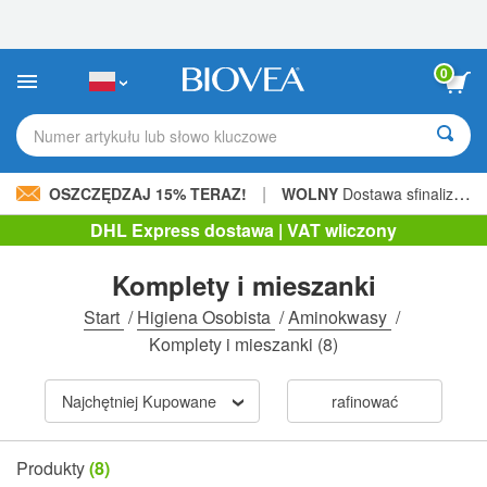
Uwaga:
Ta
strona
internetowa
0
zawiera
system
ułatwień
Numer artykułu lub słowo kluczowe
dostępu.
|
OSZCZĘDZAJ 15% TERAZ!
WOLNY
Dostawa sfinalizowana 206,00 zł »
DHL Express dostawa | VAT wliczony
Komplety i mieszanki
Start
/
Higiena Osobista
/
Aminokwasy
/
Komplety i mieszanki
(8)
Najchętniej Kupowane
rafinować
Produkty
(8)