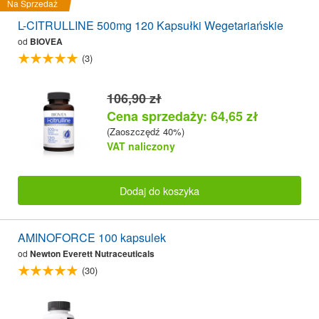
Na Sprzedaż
L-CITRULLINE 500mg 120 Kapsułki Wegetariańskie
od
BIOVEA
(3)
106,90 zł
Cena sprzedaży: 64,65 zł
(Zaoszczędź 40%)
VAT naliczony
Dodaj do koszyka
AMINOFORCE 100 kapsulek
od
Newton Everett Nutraceuticals
(30)