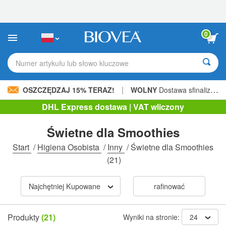
Uwaga:
Ta
strona
internetowa
0
zawiera
system
ułatwień
Numer artykułu lub słowo kluczowe
dostępu.
|
OSZCZĘDZAJ 15% TERAZ!
WOLNY
Dostawa sfinalizowana 206,00 zł »
DHL Express dostawa | VAT wliczony
Świetne dla Smoothies
Start
/
Higiena Osobista
/
Inny
/
Świetne dla Smoothies
(21)
Najchętniej Kupowane
rafinować
Produkty
(21)
Wyniki na stronie:
24