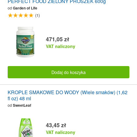
PERFECT FOOD ZIELONY PROSZEK 600g
od
Garden of Life
(1)
471,05 zł
VAT naliczony
Dodaj do koszyka
KROPLE SMAKOWE DO WODY (Wiele smaków) (1,62
fl oz) 48 ml
od
SweetLeaf
43,45 zł
VAT naliczony