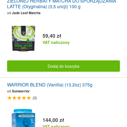
ZIELONEJ HERBATY MATCHA DO SPORZĄDZANIA
LATTE (Oryginalna) (3,5 uncji) 100 g
od
Jade Leaf Matcha
59,40 zł
VAT naliczony
Dodaj do koszyka
WARRIOR BLEND (Vanilla) (13.2oz) 375g
od
Sunwarrior
(3)
144,00 zł
VAT naliczony