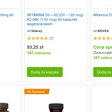
00mg 60
WITAMINA D3 + K2 (D3 – 125 mcg/
Witamina D
K2 (MK-7) 50 mcg) 60 kapsułek
wegetariańskich
od
Solaray
od
BIOVEA
(7)
93,25 zł
Cena spr
(Zaoszczędź
VAT naliczony
VAT nalicz
Dodaj do koszyka
Dodaj do
Na Sprzedaż