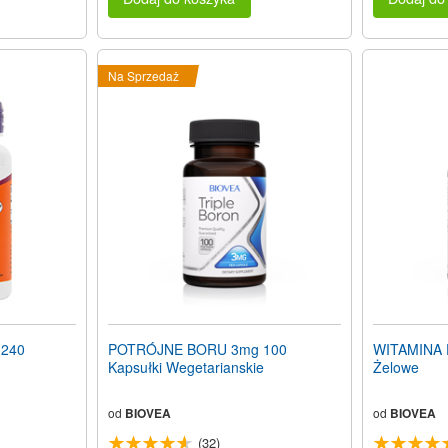
Na Sprzedaż
 240
POTRÓJNE BORU 3mg 100
WITAMINA D
Kapsułki Wegetarianskie
Żelowe
od
BIOVEA
od
BIOVEA
(32)