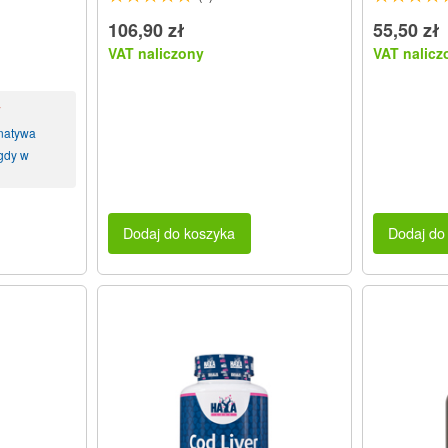
106,90 zł
55,50 zł
VAT naliczony
VAT nalicz
y
rnatywa
gdy w
Dodaj do koszyka
Dodaj do