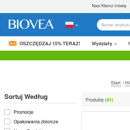
OSZCZĘDZAJ 15% TERAZ!
Wydziały
Podziel 80,00 zł
z przyjacielem! »
Uwaga:
Ta
strona
internetowa
zawiera
Start
/
Hi
system
ułatwień
Sortuj Według
dostępu.
Produkty
(41)
Naciśnij
Sortuj według
klawisze
Promocje
Control-
F11,
Opakowania zbiorcze
aby
dostosować