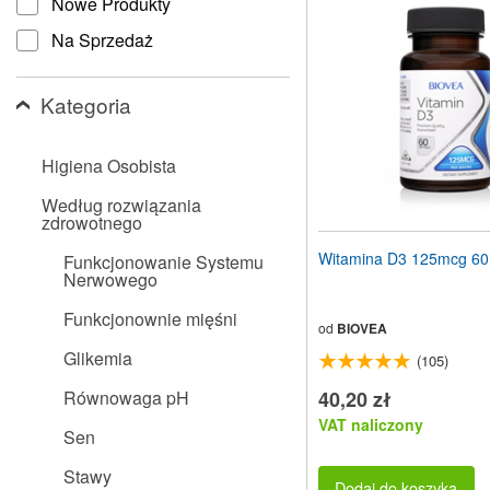
Nowe Produkty
stronę
internetową
Na Sprzedaż
dla
osób
niedowidzących,
Kategoria
które
korzystają
z
Higiena Osobista
czytnika
ekranu;
Według rozwiązania
Naciśnij
zdrowotnego
klawisze
Control-
Witamina D3 125mcg 60
Funkcjonowanie Systemu
F10,
Nerwowego
aby
otworzyć
Funkcjonownie mięśni
menu
od
BIOVEA
ułatwień
Glikemia
(105)
dostępu.
Równowaga pH
40,20 zł
VAT naliczony
Sen
Stawy
Dodaj do koszyka