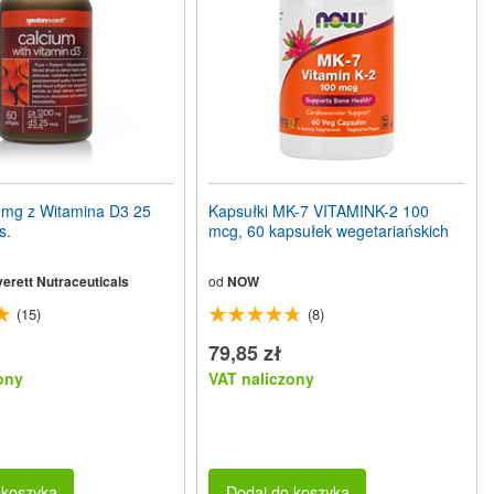
mg z Witamina D3 25
Kapsułki MK-7 VITAMINK-2 100
s.
mcg, 60 kapsułek wegetariańskich
erett Nutraceuticals
od
NOW
(15)
(8)
79,85 zł
ony
VAT naliczony
 koszyka
Dodaj do koszyka