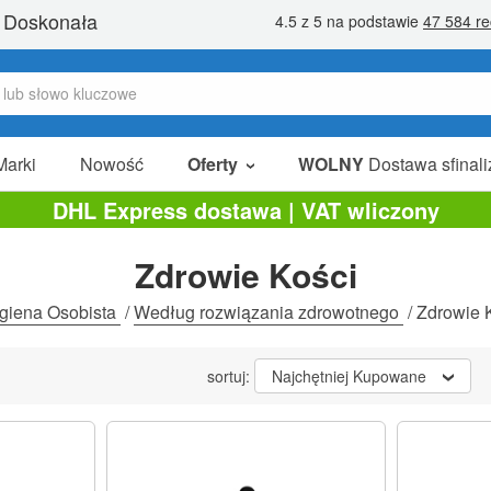
Marki
Nowość
Oferty
WOLNY
Dostawa sfinali
W Sprzedaży
DHL Express dostawa | VAT wliczony
Pakiety Promocyjne
Zdrowie Kości
Na Sprzedaż
giena Osobista
/
Według rozwiązania zdrowotnego
/
Zdrowie 
sortuj:
Najchętniej Kupowane