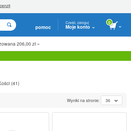
0
Cześć, zaloguj
Moje konto
pomoc
zowana 206,00 zł »
Kości
(41)
Wyniki na stronie:
36