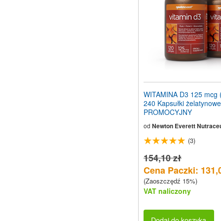
WITAMINA D3 125 mcg (
240 Kapsułki żelatynow
PROMOCYJNY
od
Newton Everett Nutraceu
(3)
154,10 zł
Cena Paczki: 131,
(Zaoszczędź 15%)
VAT naliczony
Dodaj do koszyka