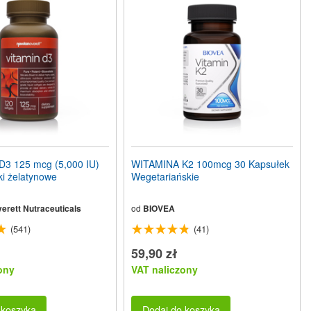
3 125 mcg (5,000 IU)
WITAMINA K2 100mcg 30 Kapsułek
i żelatynowe
Wegetariańskie
erett Nutraceuticals
od
BIOVEA
(541)
(41)
59,90 zł
ony
VAT naliczony
 koszyka
Dodaj do koszyka