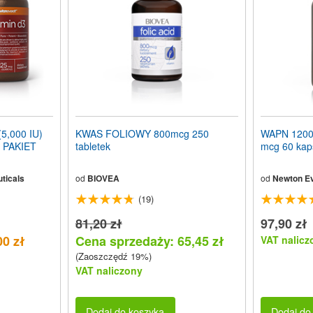
5,000 IU)
KWAS FOLIOWY 800mcg 250
WAPN 1200
e PAKIET
tabletek
mcg 60 kap
ticals
od
BIOVEA
od
Newton Ev
(19)
81,20 zł
97,90 zł
00 zł
Cena sprzedaży: 65,45 zł
VAT nalicz
(Zaoszczędź 19%)
VAT naliczony
Dodaj do koszyka
Dodaj do