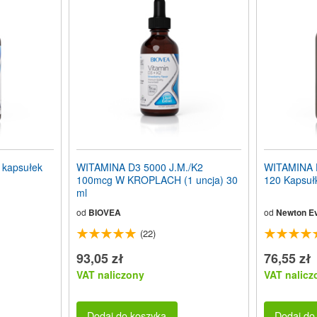
 kapsułek
WITAMINA D3 5000 J.M./K2
WITAMINA D
100mcg W KROPLACH (1 uncja) 30
120 Kapsułk
ml
od
BIOVEA
od
Newton Ev
(22)
93,05 zł
76,55 zł
VAT naliczony
VAT nalicz
Dodaj do koszyka
Dodaj do