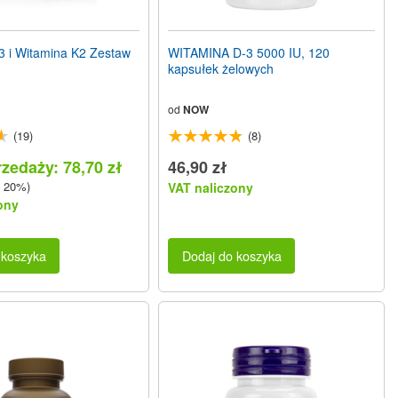
3 i Witamina K2 Zestaw
WITAMINA D-3 5000 IU, 120
kapsułek żelowych
od
NOW
(19)
(8)
zedaży: 78,70 zł
46,90 zł
 20%)
VAT naliczony
ony
 koszyka
Dodaj do koszyka