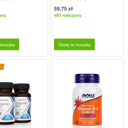
59,75 zł
ony
VAT naliczony
 koszyka
Dodaj do koszyka