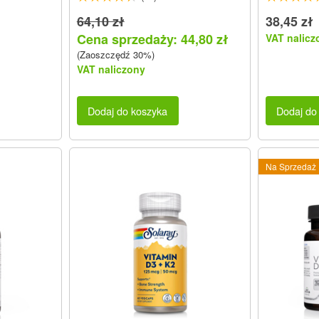
64,10 zł
38,45 zł
Cena sprzedaży: 44,80 zł
VAT nalicz
(Zaoszczędź 30%)
VAT naliczony
Dodaj do koszyka
Dodaj do
Na Sprzedaż