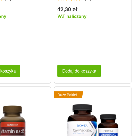
42,30 zł
ony
VAT naliczony
 koszyka
Dodaj do koszyka
Duży Pakiet