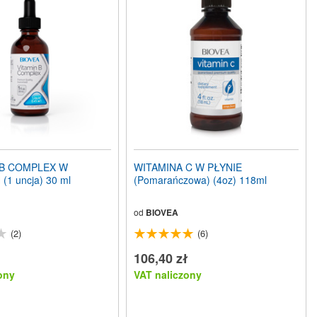
 B COMPLEX W
WITAMINA C W PŁYNIE
1 uncja) 30 ml
(Pomarańczowa) (4oz) 118ml
od
BIOVEA
(2)
(6)
106,40 zł
ony
VAT naliczony