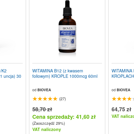
/K2
WITAMINA B12 (z kwasem
WITAMINA
 uncja) 30
foliowym) KROPLE 1000mcg 60ml
KROPLACH (
od
BIOVEA
od
BIOVEA
(27)
58,70 zł
64,75 zł
Cena sprzedaży: 41,60 zł
VAT nalicz
(Zaoszczędź 29%)
VAT naliczony