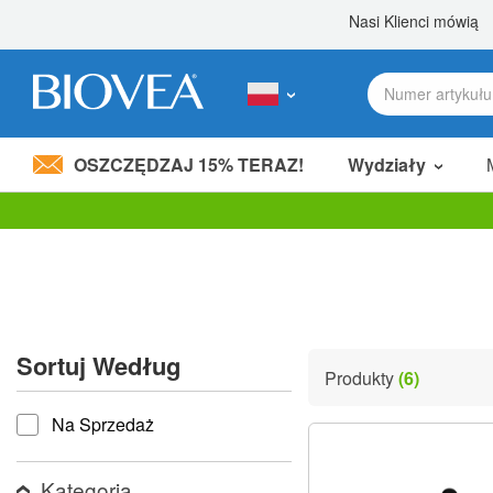
OSZCZĘDZAJ 15% TERAZ!
Wydziały
Podziel 80,00 zł
z przyjacielem! »
Uwaga:
Ta
strona
internetowa
zawiera
system
ułatwień
Sortuj Według
dostępu.
Produkty
(6)
Naciśnij
Sortuj według
klawisze
Na Sprzedaż
Control-
F11,
aby
dostosować
Kategoria