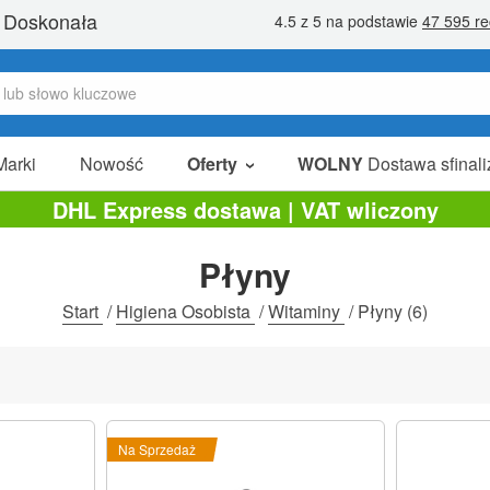
Marki
Nowość
Oferty
WOLNY
Dostawa sfinali
W Sprzedaży
DHL Express dostawa | VAT wliczony
Pakiety Promocyjne
Płyny
Na Sprzedaż
Start
/
Higiena Osobista
/
Witaminy
/
Płyny
(6)
Na Sprzedaż