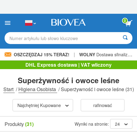
Uwaga:
Ta
strona
internetowa
0
zawiera
system
ułatwień
Numer artykułu lub słowo kluczowe
dostępu.
|
OSZCZĘDZAJ 15% TERAZ!
WOLNY
Dostawa sfinalizowana 206,00 zł »
DHL Express dostawa | VAT wliczony
Superżywność i owoce leśne
Start
/
Higiena Osobista
/
Superżywność i owoce leśne
(31)
Najchętniej Kupowane
rafinować
Produkty
(31)
Wyniki na stronie:
24