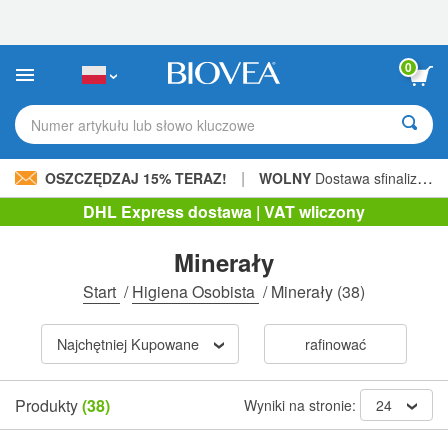
Uwaga:
Ta
strona
internetowa
0
zawiera
system
ułatwień
Numer artykułu lub słowo kluczowe
dostępu.
|
OSZCZĘDZAJ 15% TERAZ!
WOLNY
Dostawa sfinalizowana 206,00 zł »
DHL Express dostawa | VAT wliczony
Minerały
Start
/
Higiena Osobista
/
Minerały
(38)
Najchętniej Kupowane
rafinować
Produkty
(38)
Wyniki na stronie:
24