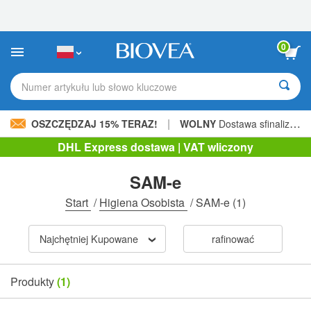
Uwaga:
Ta
strona
internetowa
0
zawiera
system
ułatwień
Numer artykułu lub słowo kluczowe
dostępu.
|
OSZCZĘDZAJ 15% TERAZ!
WOLNY
Dostawa sfinalizowana 206,00 zł »
DHL Express dostawa | VAT wliczony
SAM-e
Start
/
Higiena Osobista
/
SAM-e
(1)
Najchętniej Kupowane
rafinować
Produkty
(1)