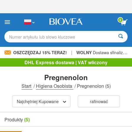
Uwaga:
Ta
strona
internetowa
0
zawiera
system
ułatwień
Numer artykułu lub słowo kluczowe
dostępu.
|
OSZCZĘDZAJ 15% TERAZ!
WOLNY
Dostawa sfinalizowana 206,00 zł »
DHL Express dostawa | VAT wliczony
Pregnenolon
Start
/
Higiena Osobista
/
Pregnenolon
(5)
Najchętniej Kupowane
rafinować
Produkty
(5)