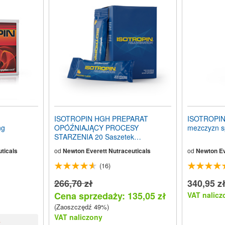
ISOTROPIN HGH PREPARAT
ISOTROPIN
ng
OPÓŹNIAJĄCY PROCESY
mezczyzn s
STARZENIA 20 Saszetek
musujących
ticals
od
Newton Everett Nutraceuticals
od
Newton Ev
(16)
266,70 zł
340,95 z
Cena sprzedaży: 135,05 zł
VAT nalicz
(Zaoszczędź 49%)
VAT naliczony
y