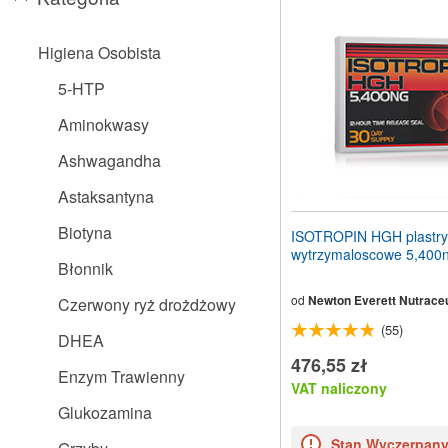
stronę
internetową
dla
Higiena Osobista
osób
niedowidzących,
5-HTP
które
korzystają
Aminokwasy
z
czytnika
Ashwagandha
ekranu;
Naciśnij
Astaksantyna
klawisze
Control-
Biotyna
ISOTROPIN HGH plastry
F10,
wytrzymaloscowe 5,400
aby
Błonnik
otworzyć
menu
od
Newton Everett Nutraceu
Czerwony ryż drożdżowy
ułatwień
(55)
dostępu.
DHEA
476,55 zł
Enzym Trawienny
VAT naliczony
Glukozamina
Stan Wyczerpan