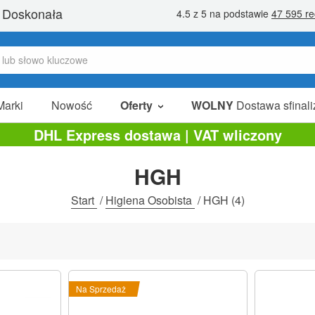
Marki
Nowość
Oferty
WOLNY
Dostawa sfinali
W Sprzedaży
DHL Express dostawa | VAT wliczony
Pakiety Promocyjne
HGH
Na Sprzedaż
Start
/
Higiena Osobista
/
HGH
(4)
Na Sprzedaż