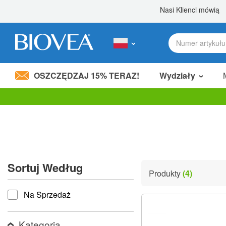
OSZCZĘDZAJ 15% TERAZ!
Wydziały
Podziel 80,00 zł
z przyjacielem! »
Uwaga:
Ta
strona
internetowa
zawiera
system
ułatwień
Sortuj Według
dostępu.
Produkty
(4)
Naciśnij
Sortuj według
klawisze
Na Sprzedaż
Control-
F11,
aby
dostosować
Kategoria