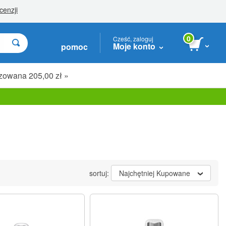
0
Cześć, zaloguj
Moje konto
pomoc
zowana 205,00 zł »
sortuj:
Najchętniej Kupowane