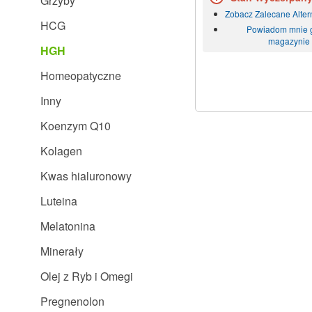
Grzyby
Zobacz Zalecane Alte
HCG
Powiadom mnie 
magazynie
HGH
Homeopatyczne
Inny
Koenzym Q10
Kolagen
Kwas hialuronowy
Luteina
Melatonina
Minerały
Olej z Ryb i Omegi
Pregnenolon