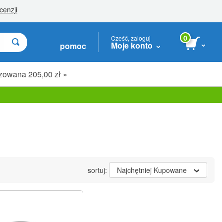
0
Cześć, zaloguj
Moje konto
pomoc
zowana 205,00 zł »
sortuj:
Najchętniej Kupowane