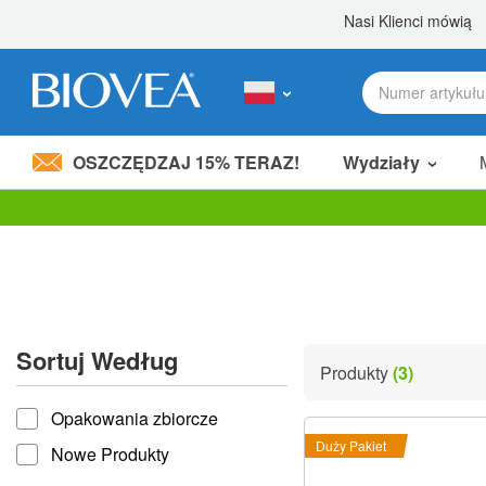
OSZCZĘDZAJ 15% TERAZ!
Wydziały
Podziel 80,00 zł
z przyjacielem! »
Uwaga:
Ta
strona
internetowa
zawiera
system
ułatwień
Sortuj Według
dostępu.
Produkty
(3)
Naciśnij
Sortuj według
klawisze
Opakowania zbiorcze
Control-
F11,
Duży Pakiet
Nowe Produkty
aby
dostosować