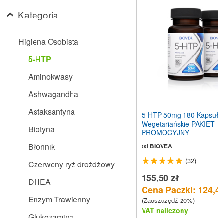
stronę
Kategoria
internetową
dla
osób
niedowidzących,
Higiena Osobista
które
korzystają
5-HTP
z
czytnika
Aminokwasy
ekranu;
Naciśnij
Ashwagandha
klawisze
Control-
Astaksantyna
5-HTP 50mg 180 Kapsuł
F10,
Wegetariańskie PAKIET
aby
Biotyna
PROMOCYJNY
otworzyć
menu
Błonnik
od
BIOVEA
ułatwień
(32)
dostępu.
Czerwony ryż drożdżowy
155,50 zł
DHEA
Cena Paczki: 124,
Enzym Trawienny
(Zaoszczędź 20%)
VAT naliczony
Glukozamina