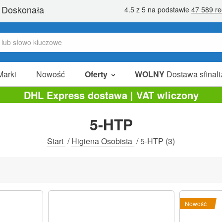
Marki
Nowość
Oferty
WOLNY
Dostawa sfinali
W Sprzedaży
DHL Express dostawa | VAT wliczony
Pakiety Promocyjne
5-HTP
Na Sprzedaż
Start
/
Higiena Osobista
/
5-HTP
(3)
Nowość