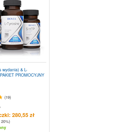
 wydania) & L-
 PAKIET PROMOCYJNY
(19)
ł
zki: 280,55 zł
 20%)
ony