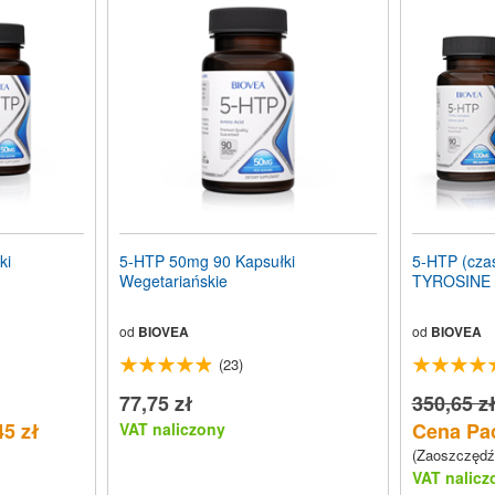
ki
5-HTP 50mg 90 Kapsułki
5-HTP (czas
Wegetariańskie
TYROSINE
od
BIOVEA
od
BIOVEA
(23)
77,75 zł
350,65 z
45 zł
Cena Pac
VAT naliczony
(Zaoszczędź
VAT nalicz