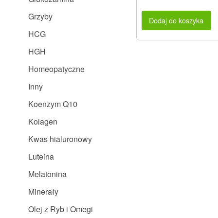
Grzyby
Dodaj do koszyka
HCG
HGH
Homeopatyczne
Inny
Koenzym Q10
Kolagen
Kwas hialuronowy
Luteina
Melatonina
Minerały
Olej z Ryb i Omegi