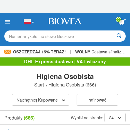
Uwaga:
Ta
strona
internetowa
0
zawiera
system
ułatwień
Numer artykułu lub słowo kluczowe
dostępu.
|
OSZCZĘDZAJ 15% TERAZ!
WOLNY
Dostawa sfinalizowana 205,00 zł »
DHL Express dostawa | VAT wliczony
Higiena Osobista
Start
/
Higiena Osobista
(666)
Najchętniej Kupowane
rafinować
Produkty
(666)
Wyniki na stronie:
24