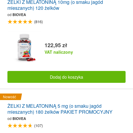
ŻELKI Z MELATONINĄ 10mg (o smaku jagód
mieszanych) 120 żelków
od
BIOVEA
(816)
122,95 zł
VAT naliczony
Dodaj do koszyka
Nowość
ŻELKI Z MELATONINĄ 5 mg (o smaku jagód
mieszanych) 180 żelków PAKIET PROMOCYJNY
od
BIOVEA
(107)