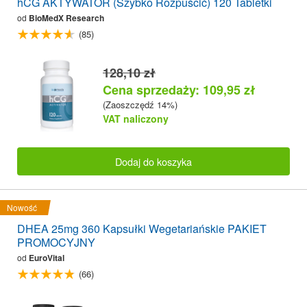
hCG AKTYWATOR (Szybko Rozpuścić) 120 Tabletki
od
BioMedX Research
(85)
128,10 zł
Cena sprzedaży: 109,95 zł
(Zaoszczędź 14%)
VAT naliczony
Dodaj do koszyka
Nowość
DHEA 25mg 360 Kapsułki Wegetariańskie PAKIET
PROMOCYJNY
od
EuroVital
(66)