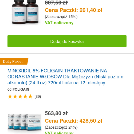
307,50 zł
Cena Paczki: 261,40 zł
(Zaoszczędź 15%)
VAT naliczony
Dodaj do koszyka
Duży Pakiet
MINOXIDIL 5% FOLIGAIN TRAKTOWANIE NA
ODRASTANIE WŁOSÓW Dla Mężczyzn (Niski poziom
alkoholu) (24 fl oz) 720ml Ilość na 12 miesięcy
od
FOLIGAIN
(39)
563,80 zł
Cena Paczki: 428,50 zł
(Zaoszczędź 24%)
VAT naliczony