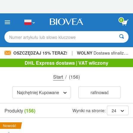
Uwaga:
Ta
strona
internetowa
0
zawiera
system
ułatwień
Numer artykułu lub słowo kluczowe
dostępu.
|
OSZCZĘDZAJ 15% TERAZ!
WOLNY
Dostawa sfinalizowana 206,00 zł »
DHL Express dostawa | VAT wliczony
Start
/
(156)
Najchętniej Kupowane
rafinować
Produkty
(156)
Wyniki na stronie:
24
Nowość