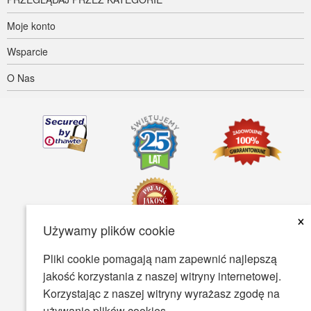
Moje konto
Wsparcie
O Nas
×
Używamy plików cookie
Pliki cookie pomagają nam zapewnić najlepszą
Dostępność
Warunki Użytkowania
Polityka prywatności
jakość korzystania z naszej witryny internetowej.
Polityka bezpieczeństwa
Korzystając z naszej witryny wyrażasz zgodę na
używanie plików cookies.