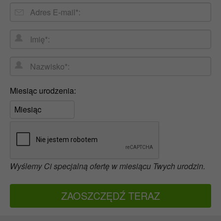
Adres
E-
Imię*:
mail
Nazwisko*:
Miesiąc
Miesiąc urodzenia:
urodzenia:
Wyślemy Ci specjalną ofertę w miesiącu Twych urodzin.