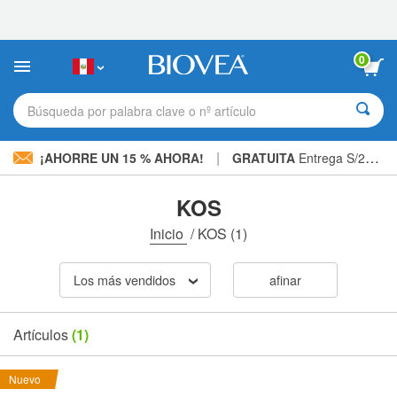
Nota:
este
sitio
web
0
incluye
un
sistema
Búsqueda por palabra clave o nº artículo
de
accesibilidad.
|
¡AHORRE UN 15 % AHORA!
GRATUITA
Entrega S/234.00 »
KOS
Inicio
/
KOS
(1)
Los más vendidos
afinar
Artículos
(1)
Nuevo