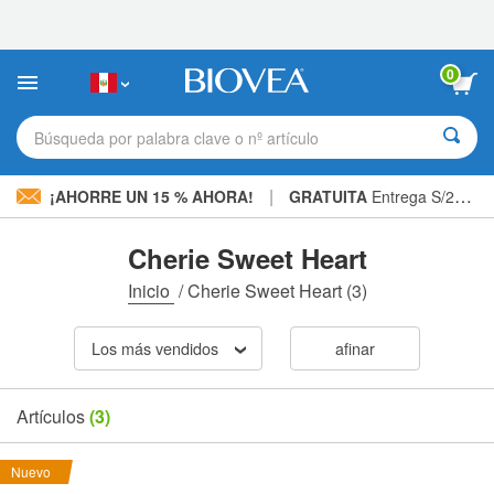
Nota:
este
sitio
web
0
incluye
un
sistema
Búsqueda por palabra clave o nº artículo
de
accesibilidad.
|
¡AHORRE UN 15 % AHORA!
GRATUITA
Entrega S/234.00 »
Cherie Sweet Heart
Inicio
/
Cherie Sweet Heart
(3)
Los más vendidos
afinar
Artículos
(3)
Nuevo