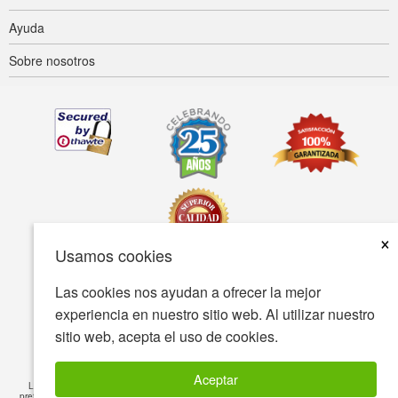
Ayuda
Sobre nosotros
×
Usamos cookies
Las cookies nos ayudan a ofrecer la mejor
Accesibilidad
Condiciones de uso
Política de privacidad
experiencia en nuestro sitio web. Al utilizar nuestro
Política de seguridad
sitio web, acepta el uso de cookies.
© Copyright 2001-2026 BIOVEA Todos los derechos reservados
Aceptar
La información proporcionada en este sitio está destinada a fines informativos y no
pretende sustituir el consejo de su médico o profesional de salud, ni ningún tratamiento