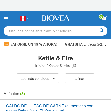
Nota:
este
sitio
web
0
incluye
un
sistema
Búsqueda por palabra clave o nº artículo
de
accesibilidad.
|
¡AHORRE UN 15 % AHORA!
GRATUITA
Entrega S/234.00 »
Kettle & Fire
Inicio
/
Kettle & Fire
(3)
Los más vendidos
afinar
Artículos
(3)
CALDO DE HUESO DE CARNE (alimentado con
pasto) Paleo (16.2 Fl. Oz) 480 ml