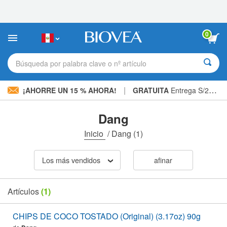
Nota:
este
sitio
web
0
incluye
un
sistema
Búsqueda por palabra clave o nº artículo
de
accesibilidad.
|
¡AHORRE UN 15 % AHORA!
GRATUITA
Entrega S/234.00 »
Dang
Inicio
/
Dang
(1)
Los más vendidos
afinar
Artículos
(1)
CHIPS DE COCO TOSTADO (Original) (3.17oz) 90g