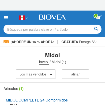
Nota:
este
sitio
web
0
incluye
un
sistema
Búsqueda por palabra clave o nº artículo
de
accesibilidad.
|
¡AHORRE UN 15 % AHORA!
GRATUITA
Entrega S/234.00 »
Midol
Inicio
/
Midol
(1)
Los más vendidos
afinar
Artículos
(1)
MIDOL COMPLETE 24 Comprimidos