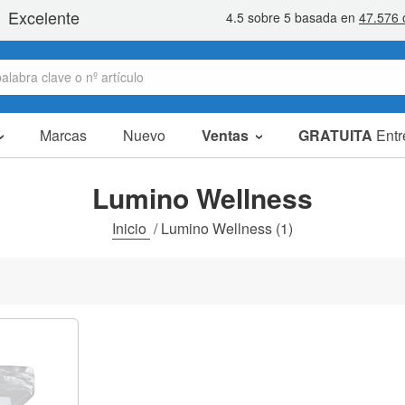
Marcas
Nuevo
Ventas
GRATUITA
Entr
Artículos en oferta
Packs Ahorro
Lumino Wellness
Liquidaciones
Inicio
/
Lumino Wellness
(1)