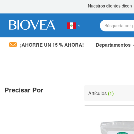
¡AHORRE UN 15 % AHORA!
Departamentos
Nota:
este
sitio
web
incluye
un
sistema
Precisar Por
de
Artículos
(1)
accesibilidad.
Presione
Control-
F11
para
ajustar
el
sitio