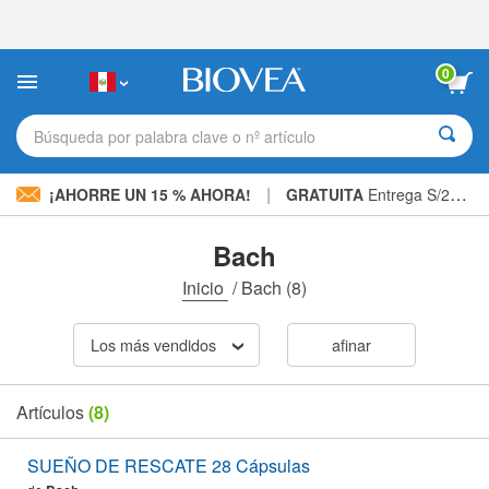
Nota:
este
sitio
web
0
incluye
un
sistema
Búsqueda por palabra clave o nº artículo
de
accesibilidad.
|
¡AHORRE UN 15 % AHORA!
GRATUITA
Entrega S/234.00 »
Bach
Inicio
/
Bach
(8)
Los más vendidos
afinar
Artículos
(8)
SUEÑO DE RESCATE 28 Cápsulas