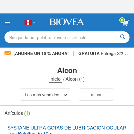
Nota:
este
sitio
web
0
incluye
un
sistema
Búsqueda por palabra clave o nº artículo
de
accesibilidad.
|
¡AHORRE UN 15 % AHORA!
GRATUITA
Entrega S/234.00 »
Alcon
Inicio
/
Alcon
(1)
Los más vendidos
afinar
Artículos
(1)
SYSTANE ULTRA GOTAS DE LUBRICACION OCULAR
Tres Botellas de 10ml