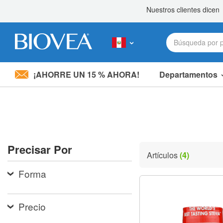
¡AHORRE UN 15 % AHORA!
Departamentos
Nota:
este
sitio
web
incluye
un
sistema
Precisar Por
de
Artículos
(4)
accesibilidad.
Presione
Forma
Control-
F11
para
ajustar
Precio
el
sitio