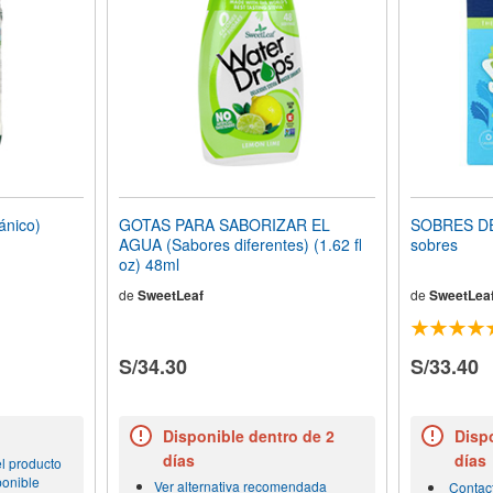
nico)
GOTAS PARA SABORIZAR EL
SOBRES DE 
AGUA (Sabores diferentes) (1.62 fl
sobres
oz) 48ml
de
SweetLeaf
de
SweetLea
S/34.30
S/33.40
Disponible dentro de 2
Dispo
días
días
l producto
ponible
Ver alternativa recomendada
Contac