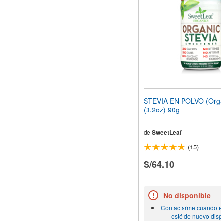
web
a
las
personas
con
discapacidad
visual
que
están
usando
un
STEVIA EN POLVO (Orgá
lector
(3.2oz) 90g
de
pantalla;
Presione
de
SweetLeaf
Control-
(15)
F10
para
S/64.10
abrir
un
menú
de
No disponible
accesibilidad.
Contactarme cuando e
esté de nuevo dis