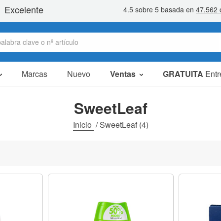
Marcas
Nuevo
Ventas
GRATUITA
Entr
Artículos en oferta
Packs Ahorro
SweetLeaf
Liquidaciones
Inicio
/
SweetLeaf
(4)