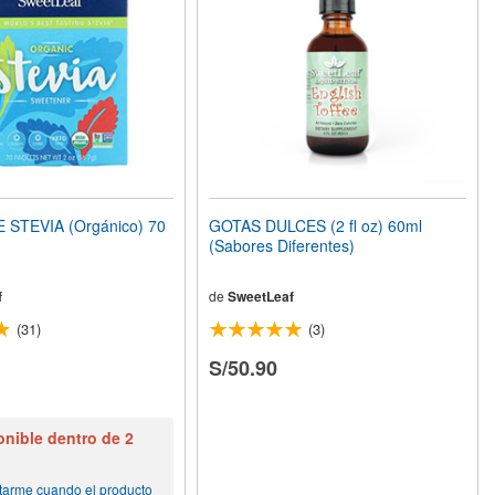
STEVIA (Orgánico) 70
GOTAS DULCES (2 fl oz) 60ml
(Sabores Diferentes)
f
de
SweetLeaf
(31)
(3)
S/50.90
nible dentro de 2
tarme cuando el producto