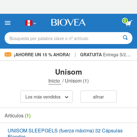
Nota:
este
sitio
web
0
incluye
un
sistema
Búsqueda por palabra clave o nº artículo
de
accesibilidad.
|
¡AHORRE UN 15 % AHORA!
GRATUITA
Entrega S/234.00 »
Unisom
Inicio
/
Unisom
(1)
Los más vendidos
afinar
Artículos
(1)
UNISOM SLEEPGELS (fuerza máxima) 32 Cápsulas
Blandas