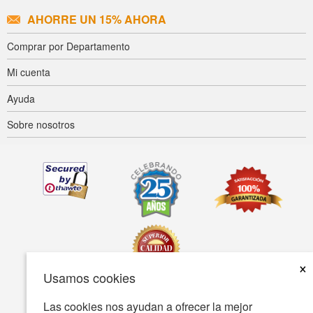
AHORRE UN 15% AHORA
Comprar por Departamento
Mi cuenta
Ayuda
Sobre nosotros
×
Usamos cookies
Las cookies nos ayudan a ofrecer la mejor
Accesibilidad
Condiciones de uso
Política de privacidad