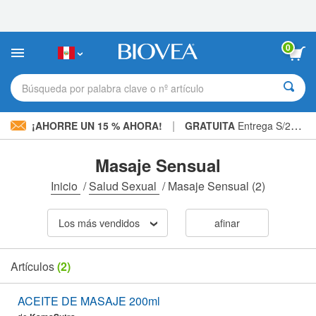
Nota:
este
sitio
web
0
incluye
un
sistema
Búsqueda por palabra clave o nº artículo
de
accesibilidad.
|
¡AHORRE UN 15 % AHORA!
GRATUITA
Entrega S/234.00 »
Masaje Sensual
Inicio
/
Salud Sexual
/
Masaje Sensual
(2)
Los más vendidos
afinar
Artículos
(2)
ACEITE DE MASAJE 200ml