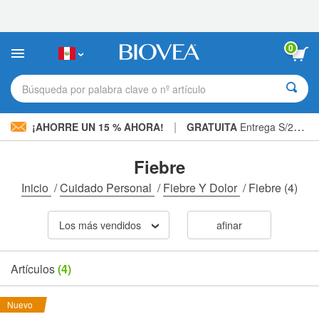
Nota:
este
sitio
web
0
incluye
un
sistema
Búsqueda por palabra clave o nº artículo
de
accesibilidad.
|
¡AHORRE UN 15 % AHORA!
GRATUITA
Entrega S/234.00 »
Fiebre
Inicio
/
Cuidado Personal
/
Fiebre Y Dolor
/
Fiebre
(4)
Los más vendidos
afinar
Artículos
(4)
Nuevo