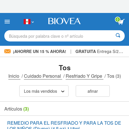
Nota:
este
sitio
web
0
incluye
un
sistema
Búsqueda por palabra clave o nº artículo
de
accesibilidad.
|
¡AHORRE UN 15 % AHORA!
GRATUITA
Entrega S/234.00 »
Tos
Inicio
/
Cuidado Personal
/
Resfriado Y Gripe
/
Tos
(3)
Los más vendidos
afinar
Artículos
(3)
REMEDIO PARA EL RESFRIADO Y PARA LA TOS DE
LOS NIÑOS (Diurno) (4 fl oz) 118ml