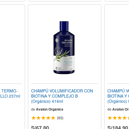
& TERMO-
CHAMPÚ VOLUMIFICADOR CON
CHAMPÚ V
LLO 237ml
BIOTINA Y COMPLEJO B
BIOTINA Y
(Orgánico) 414ml
(Orgánico)
de
Avalon Organics
de
Avalon Or
(63)
S/67.80
S/184.90