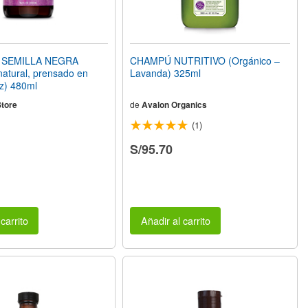
 SEMILLA NEGRA
CHAMPÚ NUTRITIVO (Orgánico –
natural, prensado en
Lavanda) 325ml
 oz) 480ml
Store
de
Avalon Organics
(1)
S/95.70
carrito
Añadir al carrito