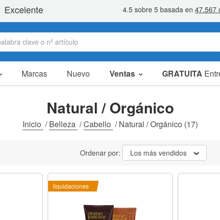
Marcas
Nuevo
Ventas
GRATUITA
Entr
Artículos en oferta
Packs Ahorro
Natural / Orgánico
Liquidaciones
Inicio
/
Belleza
/
Cabello
/
Natural / Orgánico
(17)
Ordenar por:
Los más vendidos
liquidaciones