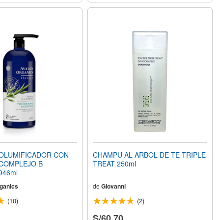
OLUMIFICADOR CON
CHAMPU AL ARBOL DE TE TRIPLE
 COMPLEJO B
TREAT 250ml
 946ml
ganics
de
Giovanni
(10)
(2)
S/60.70