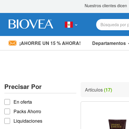
¡AHORRE UN 15 % AHORA!
Departamentos
Nota:
este
sitio
web
incluye
un
sistema
Precisar Por
de
Artículos
(17)
accesibilidad.
Precisar por
Presione
En oferta
Control-
F11
Packs Ahorro
para
ajustar
Liquidaciones
el
sitio