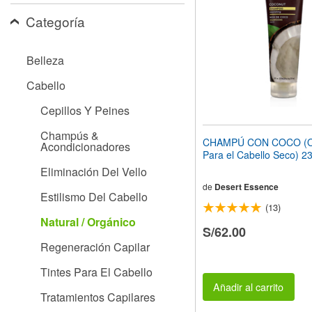
web
Categoría
a
las
personas
Belleza
con
discapacidad
Cabello
visual
que
Cepillos Y Peines
están
usando
Champús &
un
CHAMPÚ CON COCO (Or
Acondicionadores
lector
Para el Cabello Seco) 2
de
Eliminación Del Vello
pantalla;
Presione
de
Desert Essence
Estilismo Del Cabello
Control-
(13)
F10
Natural / Orgánico
para
S/62.00
abrir
Regeneración Capilar
un
menú
Tintes Para El Cabello
de
accesibilidad.
Añadir al carrito
Tratamientos Capilares