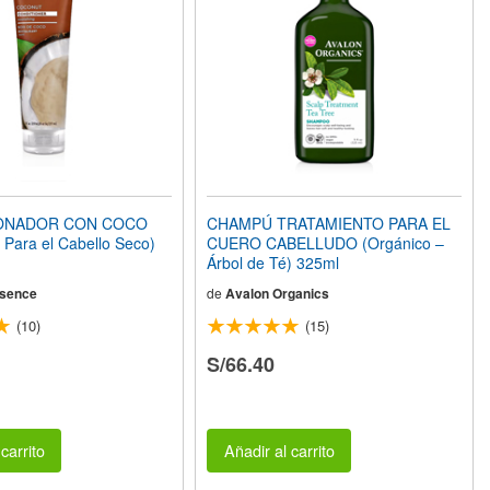
ONADOR CON COCO
CHAMPÚ TRATAMIENTO PARA EL
 Para el Cabello Seco)
CUERO CABELLUDO (Orgánico –
Árbol de Té) 325ml
ssence
de
Avalon Organics
(10)
(15)
S/66.40
carrito
Añadir al carrito