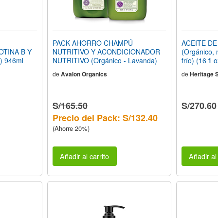
PACK AHORRO CHAMPÚ
ACEITE DE
TINA B Y
NUTRITIVO Y ACONDICIONADOR
(Orgánico, 
) 946ml
NUTRITIVO (Orgánico - Lavanda)
frío) (16 fl
de
Avalon Organics
de
Heritage 
S/165.50
S/270.60
Precio del Pack: S/132.40
(Ahorre 20%)
Añadir al carrito
Añadir al 