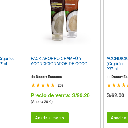
gánico –
PACK AHORRO CHAMPÚ Y
ACONDICI
37ml
ACONDICIONADOR DE COCO
(Orgánico –
237ml
de
Desert Essence
de
Desert E
(23)
Precio de venta: S/99.20
S/62.00
(Ahorre 20%)
Añadir al carrito
Añadir al 