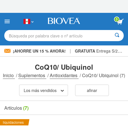
Nota:
este
sitio
web
0
incluye
un
sistema
Búsqueda por palabra clave o nº artículo
de
accesibilidad.
|
¡AHORRE UN 15 % AHORA!
GRATUITA
Entrega S/234.00 »
CoQ10/ Ubiquinol
Inicio
/
Suplementos
/
Antioxidantes
/
CoQ10/ Ubiquinol
(7)
Los más vendidos
afinar
Artículos
(7)
liquidaciones