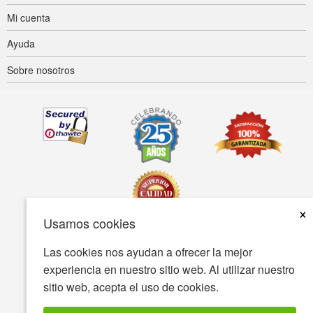
Mi cuenta
Ayuda
Sobre nosotros
×
Usamos cookies
Las cookies nos ayudan a ofrecer la mejor
Accesibilidad
Condiciones de uso
Política de privacidad
experiencia en nuestro sitio web. Al utilizar nuestro
Política de seguridad
sitio web, acepta el uso de cookies.
© Copyright 2001-2026 BIOVEA Todos los derechos reservados