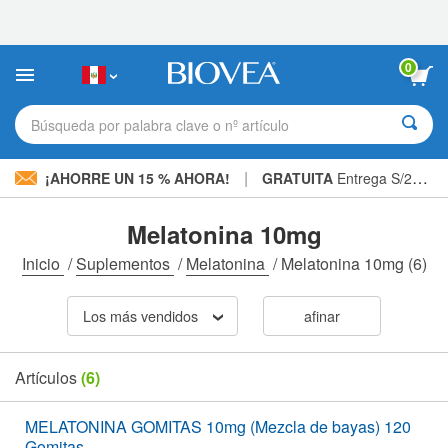
Nota:
este
sitio
web
0
incluye
un
sistema
Búsqueda por palabra clave o nº artículo
de
accesibilidad.
|
¡AHORRE UN 15 % AHORA!
GRATUITA
Entrega S/234.00 »
Melatonina 10mg
Inicio
/
Suplementos
/
Melatonina
/
Melatonina 10mg
(6)
Los más vendidos
afinar
Artículos
(6)
MELATONINA GOMITAS 10mg (Mezcla de bayas) 120
Gomitas