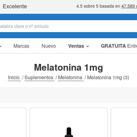
Marcas
Nuevo
Ventas
GRATUITA
Entr
Artículos en oferta
Packs Ahorro
Melatonina 1mg
Liquidaciones
Inicio
/
Suplementos
/
Melatonina
/
Melatonina 1mg
(3)