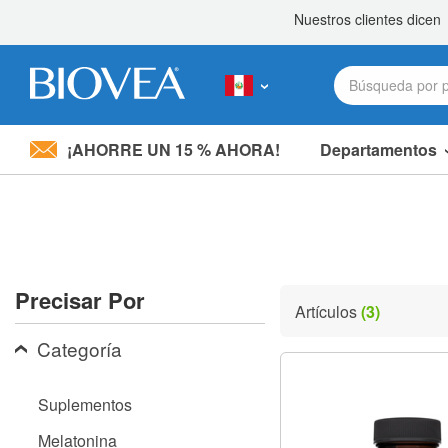
¡AHORRE UN 15 % AHORA!
Departamentos
Nota:
este
sitio
web
incluye
un
sistema
Precisar Por
de
Artículos
(3)
accesibilidad.
Presione
Categoría
Control-
F11
para
Suplementos
ajustar
el
Melatonina
sitio