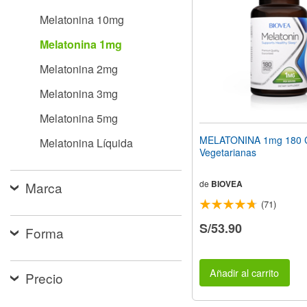
web
Melatonina 10mg
a
las
Melatonina 1mg
personas
con
Melatonina 2mg
discapacidad
visual
Melatonina 3mg
que
están
Melatonina 5mg
usando
un
MELATONINA 1mg 180 
Melatonina Líquida
lector
Vegetarianas
de
pantalla;
Presione
de
BIOVEA
Marca
Control-
(71)
F10
para
S/53.90
Forma
abrir
un
menú
de
Añadir al carrito
Precio
accesibilidad.