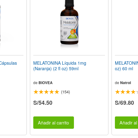
Cápsulas
MELATONINA Líquida 1mg
MELATONINA
(Naranja) (2 fl oz) 59ml
oz) 60 ml
de
BIOVEA
de
Natrol
(154)
S/54.50
S/69.80
Añadir al carrito
Añadir al 