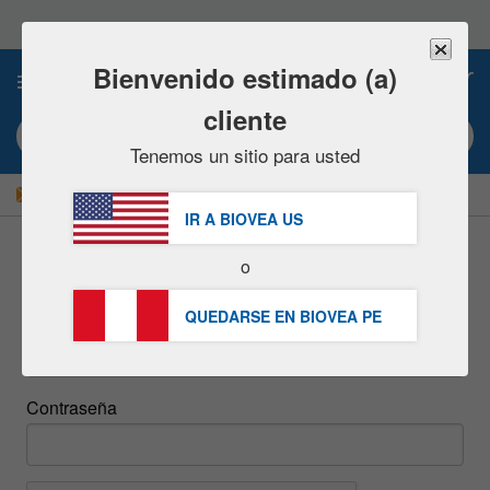
Nota:
este
sitio
web
Bienvenido estimado (a)
0
incluye
un
cliente
sistema
Búsqueda por palabra clave o nº artículo
de
Tenemos un sitio para usted
accesibilidad.
|
¡AHORRE UN 15 % AHORA!
GRATUITA
Entrega S/234.00 »
IR A BIOVEA
US
o
inicie sesión
QUEDARSE EN BIOVEA
PE
Email
Contraseña