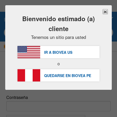
Nota:
este
sitio
web
Bienvenido estimado (a)
0
incluye
un
cliente
sistema
Búsqueda por palabra clave o nº artículo
de
Tenemos un sitio para usted
accesibilidad.
|
¡AHORRE UN 15 % AHORA!
GRATUITA
Entrega S/234.00 »
IR A BIOVEA
US
o
inicie sesión
QUEDARSE EN BIOVEA
PE
Email
Contraseña