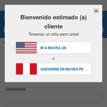
Nota:
este
sitio
web
Bienvenido estimado (a)
0
incluye
un
cliente
sistema
Búsqueda por palabra clave o nº artículo
de
Tenemos un sitio para usted
accesibilidad.
|
¡AHORRE UN 15 % AHORA!
GRATUITA
Entrega S/234.00 »
IR A BIOVEA
US
o
inicie sesión
QUEDARSE EN BIOVEA
PE
Email
Contraseña