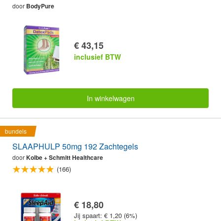
door
BodyPure
€ 43,15
inclusief BTW
In winkelwagen
bundels
SLAAPHULP 50mg 192 Zachtegels
door
Kolbe + Schmitt Healthcare
(166)
€ 18,80
Jij spaart: € 1,20 (6%)