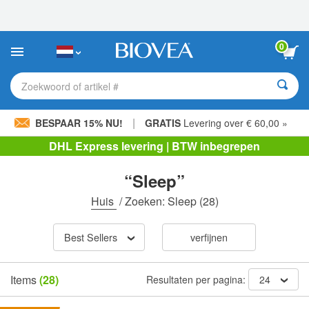
Let
op:
Deze
website
0
bevat
een
toegankelijkheidssysteem.
Zoekwoord of artikel #
|
BESPAAR 15% NU!
GRATIS
Levering over € 60,00 »
DHL Express levering | BTW inbegrepen
“Sleep”
Huis
/
Zoeken: Sleep
(28)
Best Sellers
verfijnen
Items
(28)
Resultaten per pagina:
24