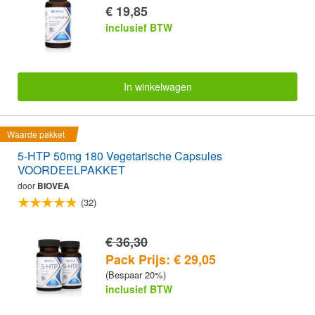
€ 19,85
inclusief BTW
In winkelwagen
Waarde pakket
5-HTP 50mg 180 Vegetarische Capsules
VOORDEELPAKKET
door
BIOVEA
(32)
€ 36,30
Pack Prijs: € 29,05
(Bespaar 20%)
inclusief BTW