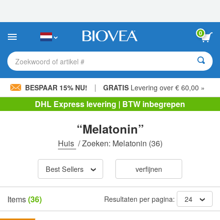
Let
op:
Deze
website
0
bevat
een
toegankelijkheidssysteem.
Zoekwoord of artikel #
|
BESPAAR 15% NU!
GRATIS
Levering over € 60,00 »
DHL Express levering | BTW inbegrepen
“Melatonin”
Huis
/
Zoeken: Melatonin
(36)
Best Sellers
verfijnen
Items
(36)
Resultaten per pagina:
24