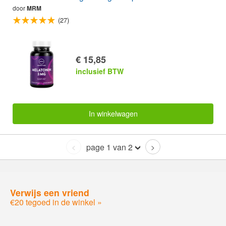
door
MRM
(27)
€ 15,85
inclusief BTW
In winkelwagen
page 1 van 2
<
>
Verwijs een vriend
€20 tegoed in de winkel »