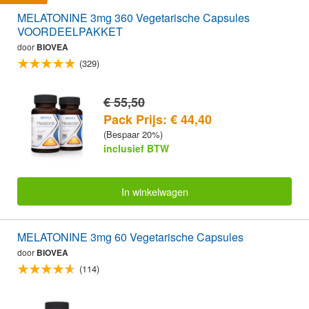
MELATONINE 3mg 360 Vegetarische Capsules
VOORDEELPAKKET
door
BIOVEA
(329)
€ 55,50
Pack Prijs: € 44,40
(Bespaar 20%)
inclusief BTW
In winkelwagen
MELATONINE 3mg 60 Vegetarische Capsules
door
BIOVEA
(114)