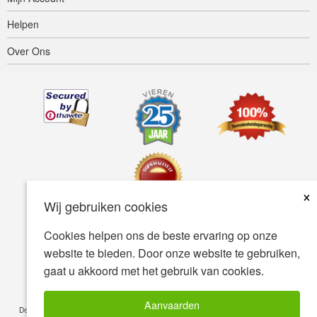
Helpen
Over Ons
×
Wij gebruiken cookies
Cookies helpen ons de beste ervaring op onze
Toegankelijkheid
Gebruiksvoorwaarden
Privacybeleid
website te bieden. Door onze website te gebruiken,
Veiligheidsbeleid
gaat u akkoord met het gebruik van cookies.
© Copyright 2001-2026 BIOVEA. Alle Rechten Voorbehouden.
Aanvaarden
De informatie op deze site is uitsluitend bedoeld voor uw algemene kennis en is geen