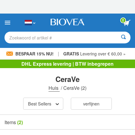
Let
op:
Deze
website
0
bevat
een
toegankelijkheidssysteem.
Zoekwoord of artikel #
|
BESPAAR 15% NU!
GRATIS
Levering over € 60,00 »
DHL Express levering | BTW inbegrepen
CeraVe
Huis
/
CeraVe
(2)
Best Sellers
verfijnen
Items
(2)