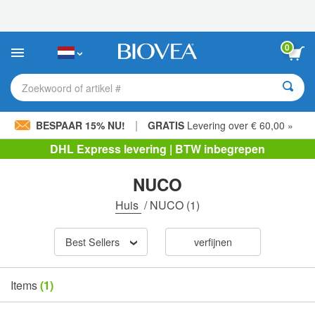
Let
op:
Deze
website
0
bevat
een
toegankelijkheidssysteem.
Zoekwoord of artikel #
|
BESPAAR 15% NU!
GRATIS
Levering over € 60,00 »
DHL Express levering | BTW inbegrepen
NUCO
Huis
/
NUCO
(1)
Best Sellers
verfijnen
Items
(1)