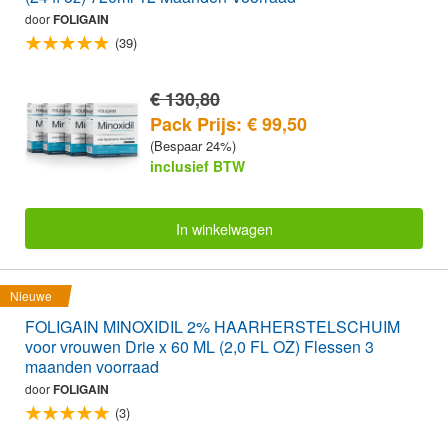
door
FOLIGAIN
(39)
€ 130,80
Pack Prijs: € 99,50
(Bespaar 24%)
inclusief BTW
In winkelwagen
Nieuwe
FOLIGAIN MINOXIDIL 2% HAARHERSTELSCHUIM
voor vrouwen Drie x 60 ML (2,0 FL OZ) Flessen 3
maanden voorraad
door
FOLIGAIN
(3)