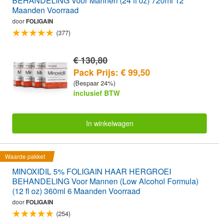
BEHANDELING Voor Mannen (24 fl oz) 720ml 12
Maanden Voorraad
door
FOLIGAIN
(377)
€ 130,80
Pack Prijs: € 99,50
(Bespaar 24%)
inclusief BTW
In winkelwagen
Waarde pakket
MINOXIDIL 5% FOLIGAIN HAAR HERGROEI
BEHANDELING Voor Mannen (Low Alcohol Formula)
(12 fl oz) 360ml 6 Maanden Voorraad
door
FOLIGAIN
(254)