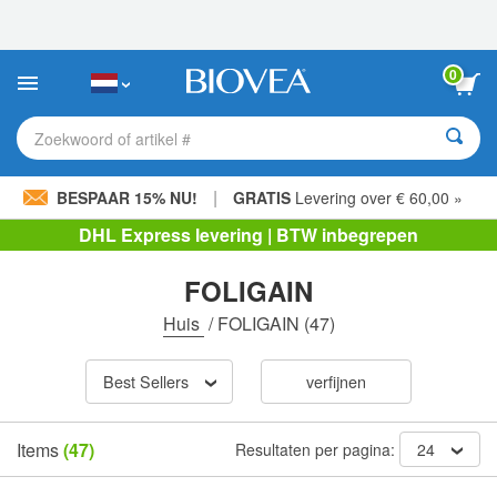
Let
op:
Deze
website
0
bevat
een
toegankelijkheidssysteem.
Zoekwoord of artikel #
|
BESPAAR 15% NU!
GRATIS
Levering over € 60,00 »
DHL Express levering | BTW inbegrepen
FOLIGAIN
Huis
/
FOLIGAIN
(47)
Best Sellers
verfijnen
Items
(47)
Resultaten per pagina:
24