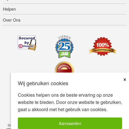
Helpen
Over Ons
×
Wij gebruiken cookies
Cookies helpen ons de beste ervaring op onze
Toegankelijkheid
Gebruiksvoorwaarden
Privacybeleid
website te bieden. Door onze website te gebruiken,
Veiligheidsbeleid
gaat u akkoord met het gebruik van cookies.
© Copyright 2001-2026 BIOVEA. Alle Rechten Voorbehouden.
Aanvaarden
De informatie op deze site is uitsluitend bedoeld voor uw algemene kennis en is geen
vervanging voor professioneel medisch advies of behandeling voor specifieke medische