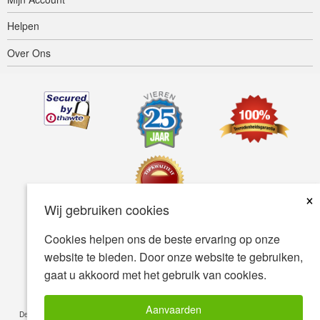
Helpen
Over Ons
×
Wij gebruiken cookies
Cookies helpen ons de beste ervaring op onze
Toegankelijkheid
Gebruiksvoorwaarden
Privacybeleid
website te bieden. Door onze website te gebruiken,
Veiligheidsbeleid
gaat u akkoord met het gebruik van cookies.
© Copyright 2001-2026 BIOVEA. Alle Rechten Voorbehouden.
Aanvaarden
De informatie op deze site is uitsluitend bedoeld voor uw algemene kennis en is geen