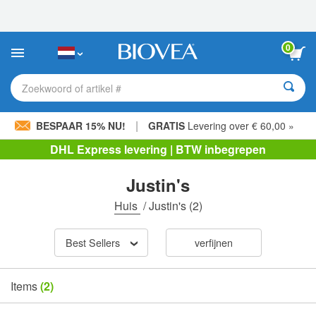
Let
op:
Deze
website
0
bevat
een
toegankelijkheidssysteem.
Zoekwoord of artikel #
|
BESPAAR 15% NU!
GRATIS
Levering over € 60,00 »
DHL Express levering | BTW inbegrepen
Justin's
Huis
/
Justin's
(2)
Best Sellers
verfijnen
Items
(2)