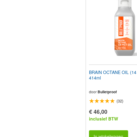
aan
te
passen
aan
slechtzienden
die
een
schermlezer
gebruiken;
Druk
op
Control-
F10
BRAIN OCTANE OIL (14 f
om
414ml
een
toegankelijkheidsmenu
te
door
Bulletproof
openen.
(32)
€ 46,00
inclusief BTW
In winkelwagen