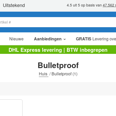
Nieuwe
Aanbiedingen
GRATIS
Levering ove
verkoop items
DHL Express levering | BTW inbegrepen
value packs
Bulletproof
opruiming
Huis
/
Bulletproof
(1)