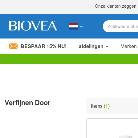
BESPAAR 15% NU!
afdelingen
Merken
Let
op:
Deze
website
bevat
een
toegankelijkheidssysteem.
Verfijnen Door
Druk
Items
(1)
op
Control-
F11
om
de
website