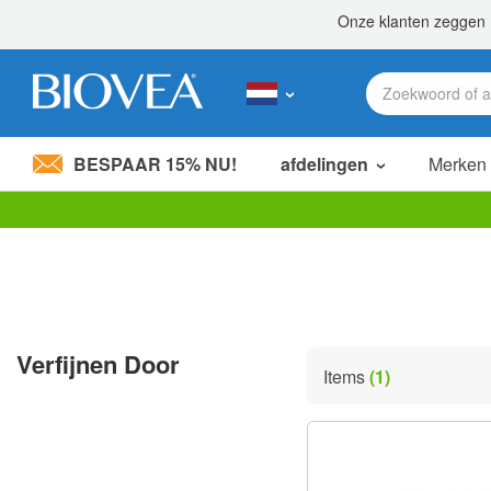
BESPAAR 15% NU!
afdelingen
Merken
Let
op:
Deze
website
bevat
een
toegankelijkheidssysteem.
Verfijnen Door
Druk
Items
(1)
op
Control-
F11
om
de
website