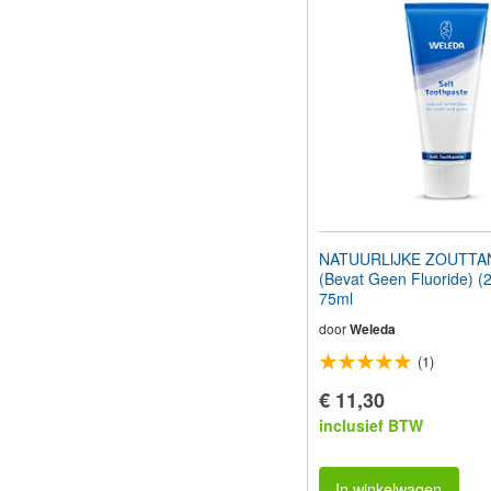
aan
te
passen
aan
slechtzienden
die
een
schermlezer
gebruiken;
Druk
op
Control-
F10
NATUURLIJKE ZOUTTA
om
(Bevat Geen Fluoride) (2
een
75ml
toegankelijkheidsmenu
te
door
Weleda
openen.
(1)
€ 11,30
inclusief BTW
In winkelwagen