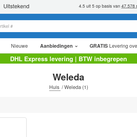
Nieuwe
Aanbiedingen
GRATIS
Levering ove
verkoop items
DHL Express levering | BTW inbegrepen
value packs
Weleda
opruiming
Huis
/
Weleda
(1)