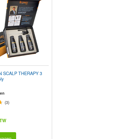
N SCALP THERAPY 3
ly
en
(3)
BTW
lwagen