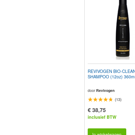
aan
te
passen
aan
slechtzienden
die
een
schermlezer
gebruiken;
Druk
op
Control-
F10
REVIVOGEN BIO-CLEA
om
SHAMPOO (12oz) 360m
een
toegankelijkheidsmenu
te
door
Revivogen
openen.
(13)
€ 38,75
inclusief BTW
In winkelwagen