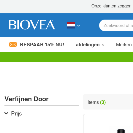
BESPAAR 15% NU!
afdelingen
Merken
Let
op:
Deze
website
bevat
een
toegankelijkheidssysteem.
Verfijnen Door
Druk
Items
(3)
op
Control-
Prijs
F11
om
de
website