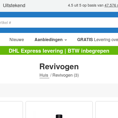
Nieuwe
Aanbiedingen
GRATIS
Levering ove
verkoop items
DHL Express levering | BTW inbegrepen
value packs
Revivogen
opruiming
Huis
/
Revivogen
(3)