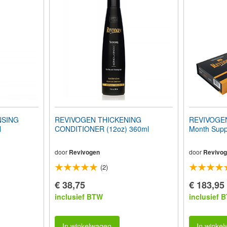
NSING
REVIVOGEN THICKENING
REVIVOGE
l
CONDITIONER (12oz) 360ml
Month Supp
door
Revivogen
door
Revivog
(2)
€ 38,75
€ 183,95
inclusief BTW
inclusief 
In winkelwagen
In winke