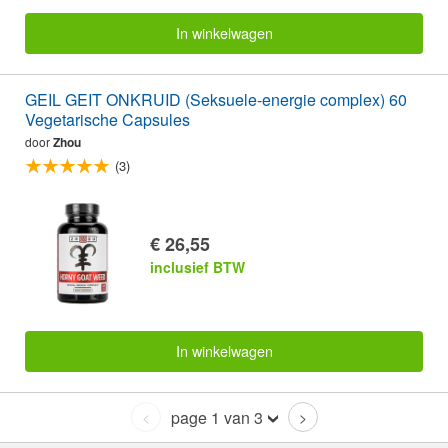
In winkelwagen
GEIL GEIT ONKRUID (Seksuele-energie complex) 60
Vegetarische Capsules
door
Zhou
(3)
€ 26,55
inclusief BTW
In winkelwagen
page 1 van 3
<
>