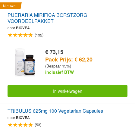
Nieuwe
PUERARIA MIRIFICA BORSTZORG
VOORDEELPAKKET
door
BIOVEA
(132)
€ 73,15
Pack Prijs: € 62,20
(Bespaar 15%)
inclusief BTW
In winkelwagen
TRIBULUS 625mg 100 Vegetarian Capsules
door
BIOVEA
(53)