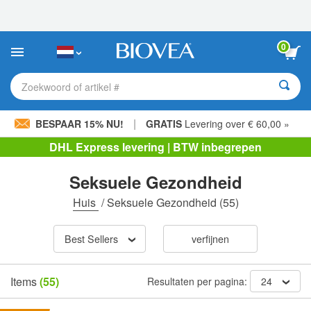
Let
op:
Deze
website
0
bevat
een
toegankelijkheidssysteem.
Zoekwoord of artikel #
|
BESPAAR 15% NU!
GRATIS
Levering over € 60,00 »
DHL Express levering | BTW inbegrepen
Seksuele Gezondheid
Huis
/
Seksuele Gezondheid
(55)
Best Sellers
verfijnen
Items
(55)
Resultaten per pagina:
24