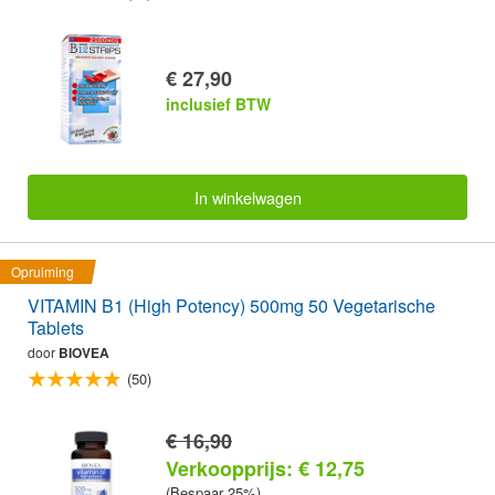
€ 27,90
inclusief BTW
In winkelwagen
Opruiming
VITAMIN B1 (High Potency) 500mg 50 Vegetarische
Tablets
door
BIOVEA
(50)
€ 16,90
Verkoopprijs: € 12,75
(Bespaar 25%)