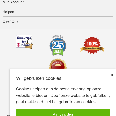
Mijn Account
Helpen
Over Ons
×
Wij gebruiken cookies
Cookies helpen ons de beste ervaring op onze
Toegankelijkheid
Gebruiksvoorwaarden
Privacybeleid
website te bieden. Door onze website te gebruiken,
Veiligheidsbeleid
gaat u akkoord met het gebruik van cookies.
© Copyright 2001-2026 BIOVEA. Alle Rechten Voorbehouden.
Aanvaarden