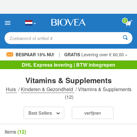
Let
op:
Deze
website
0
bevat
een
toegankelijkheidssysteem.
Zoekwoord of artikel #
|
BESPAAR 15% NU!
GRATIS
Levering over € 60,00 »
DHL Express levering | BTW inbegrepen
Vitamins & Supplements
Huis
/
Kinderen & Gezondheid
/
Vitamins & Supplements
(12)
Best Sellers
verfijnen
Items
(12)