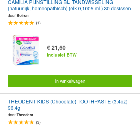
CAMILIA PIJNSTILLING BIJ TANDWISSELING
(natuurlijk, homeopathisch) (elk 0,1005 ml.) 30 dosissen
door
Boiron
(1)
€ 21,60
inclusief BTW
In winkelwagen
THEODENT KIDS (Chocolate) TOOTHPASTE (3.4oz)
96.4g
door
Theodent
(3)