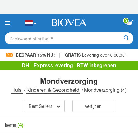
Let
op:
Deze
website
0
bevat
een
toegankelijkheidssysteem.
Zoekwoord of artikel #
|
BESPAAR 15% NU!
GRATIS
Levering over € 60,00 »
DHL Express levering | BTW inbegrepen
Mondverzorging
Huis
/
Kinderen & Gezondheid
/
Mondverzorging
(4)
Best Sellers
verfijnen
Items
(4)