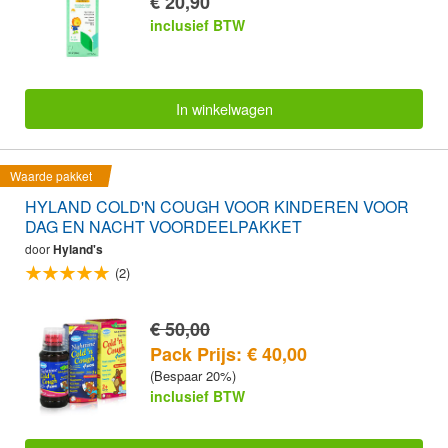
€ 20,90
inclusief BTW
In winkelwagen
Waarde pakket
HYLAND COLD'N COUGH VOOR KINDEREN VOOR
DAG EN NACHT VOORDEELPAKKET
door
Hyland's
(2)
€ 50,00
Pack Prijs: € 40,00
(Bespaar 20%)
inclusief BTW