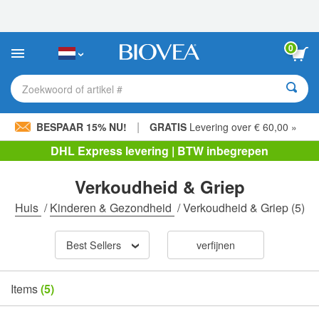
Let
op:
Deze
website
0
bevat
een
toegankelijkheidssysteem.
Zoekwoord of artikel #
|
BESPAAR 15% NU!
GRATIS
Levering over € 60,00 »
DHL Express levering | BTW inbegrepen
Verkoudheid & Griep
Huis
/
Kinderen & Gezondheid
/
Verkoudheid & Griep
(5)
Best Sellers
verfijnen
Items
(5)