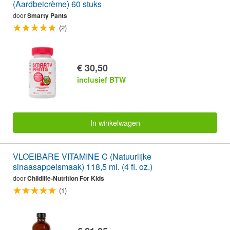
(Aardbeicrème) 60 stuks
door
Smarty Pants
(2)
€ 30,50
inclusief BTW
In winkelwagen
VLOEIBARE VITAMINE C (Natuurlijke
sinaasappelsmaak) 118,5 ml. (4 fl. oz.)
door
Childlife-Nutrition For Kids
(1)