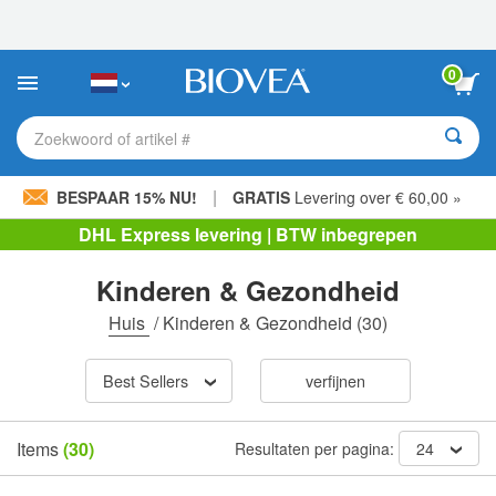
Let
op:
Deze
website
0
bevat
een
toegankelijkheidssysteem.
Zoekwoord of artikel #
|
BESPAAR 15% NU!
GRATIS
Levering over € 60,00 »
DHL Express levering | BTW inbegrepen
Kinderen & Gezondheid
Huis
/
Kinderen & Gezondheid
(30)
Best Sellers
verfijnen
Items
(30)
Resultaten per pagina:
24