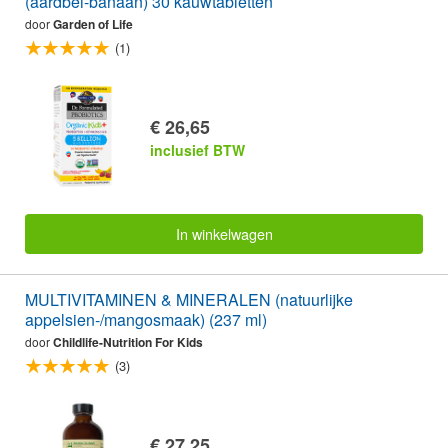
(aardbei-banaan) 30 kauwtabletten
door
Garden of Life
(1)
€ 26,65
inclusief BTW
In winkelwagen
MULTIVITAMINEN & MINERALEN (natuurlijke
appelsien-/mangosmaak) (237 ml)
door
Childlife-Nutrition For Kids
(3)
€ 27,25