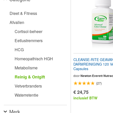
aan
te
passen
Dieet & Fitness
aan
slechtzienden
Afvallen
die
een
Cortisol-beheer
schermlezer
gebruiken;
Eetlustremmers
Druk
op
HCG
Control-
F10
Homeopathisch HGH
CLEANSE-RITE GEAVA
om
DARMREINIGING 120 Ve
een
Metabolisme
Capsules
toegankelijkheidsmenu
te
door
Newton Everett Nutrac
Reinig & Ontgift
openen.
(27)
Vetverbranders
€ 24,75
Waterretentie
inclusief BTW
Merk