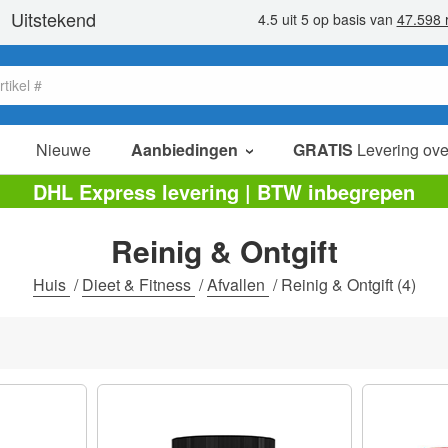
Nieuwe
Aanbiedingen
GRATIS
Levering ove
verkoop items
DHL Express levering | BTW inbegrepen
value packs
Reinig & Ontgift
opruiming
Huis
/
Dieet & Fitness
/
Afvallen
/
Reinig & Ontgift
(4)